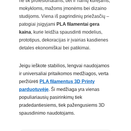
ne tik profesionalams, bet ir namų kūrėjams,
mokykloms, mažoms įmonėms bei dizaino
studijoms. Viena iš pagrindinių priežasčių –
patogiai įsigyjami
PLA filamentai gera
kaina
, kurie leidžia spausdinti modelius,
prototipus, dekoracijas ir įvairias kasdienes
detales ekonomiškai bei patikimai.
Jeigu ieškote stabilios, lengvai naudojamos
ir universaliai pritaikomos medžiagos, verta
peržiūrėti
PLA filamentus 3D Printy
parduotuvėje
. Ši medžiaga yra vienas
populiariausių pasirinkimų tiek
pradedantiesiems, tiek pažengusiems 3D
spausdinimo naudotojams.