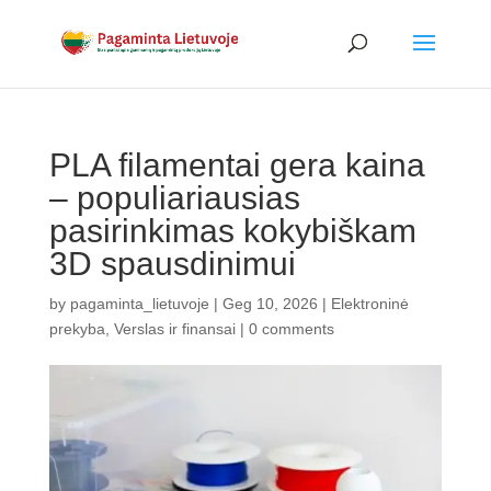
PLA filamentai gera kaina
– populiariausias
pasirinkimas kokybiškam
3D spausdinimui
by
pagaminta_lietuvoje
|
Geg 10, 2026
|
Elektroninė
prekyba
,
Verslas ir finansai
|
0 comments