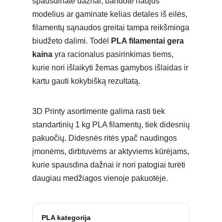
spausdinate dažnai, bandote naujus
modelius ar gaminate kelias detales iš eilės,
filamentų sąnaudos greitai tampa reikšminga
biudžeto dalimi. Todėl
PLA filamentai gera
kaina
yra racionalus pasirinkimas tiems,
kurie nori išlaikyti žemas gamybos išlaidas ir
kartu gauti kokybišką rezultatą.
3D Printy asortimente galima rasti tiek
standartinių 1 kg PLA filamentų, tiek didesnių
pakuočių. Didesnės ritės ypač naudingos
įmonėms, dirbtuvėms ar aktyviems kūrėjams,
kurie spausdina dažnai ir nori patogiai turėti
daugiau medžiagos vienoje pakuotėje.
PLA kategorija