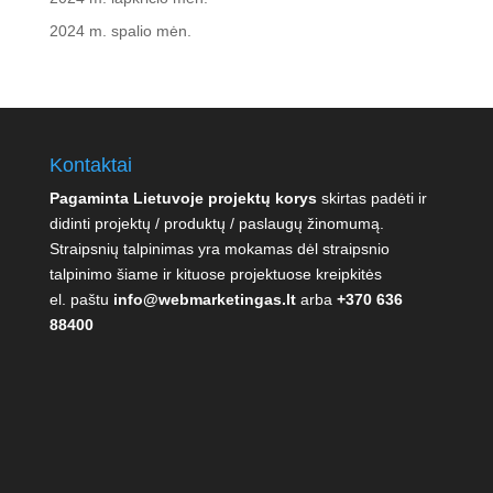
2024 m. spalio mėn.
Kontaktai
Pagaminta Lietuvoje projektų korys
skirtas padėti ir
didinti projektų / produktų / paslaugų žinomumą.
Straipsnių talpinimas yra mokamas dėl straipsnio
talpinimo šiame ir kituose projektuose kreipkitės
el. paštu
info@webmarketingas.lt
arba
+370 636
88400