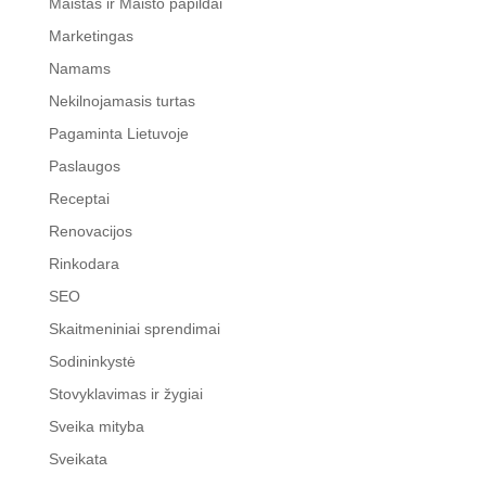
Maistas ir Maisto papildai
Marketingas
Namams
Nekilnojamasis turtas
Pagaminta Lietuvoje
Paslaugos
Receptai
Renovacijos
Rinkodara
SEO
Skaitmeniniai sprendimai
Sodininkystė
Stovyklavimas ir žygiai
Sveika mityba
Sveikata