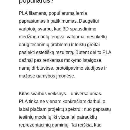
populiarūs?
PLA filamentų populiarumą lemia
paprastumas ir patikimumas. Daugeliui
vartotojų svarbu, kad 3D spausdinimo
medžiaga būtų lengvai valdoma, nesukeltų
daug techninių problemų ir leistų greitai
pasiekti estetišką rezultatą. Būtent dėl to PLA
dažnai pasirenkamas mokymo įstaigose,
namų dirbtuvėse, prototipavimo studijose ir
mažose gamybos įmonėse.
Kitas svarbus veiksnys – universalumas.
PLA tinka ne vienam konkrečiam darbui, o
labai plačiam projektų spektrui: nuo paprastų
testinių modelių iki vizualiai patrauklių
reprezentacinių gaminių. Tai reiškia, kad