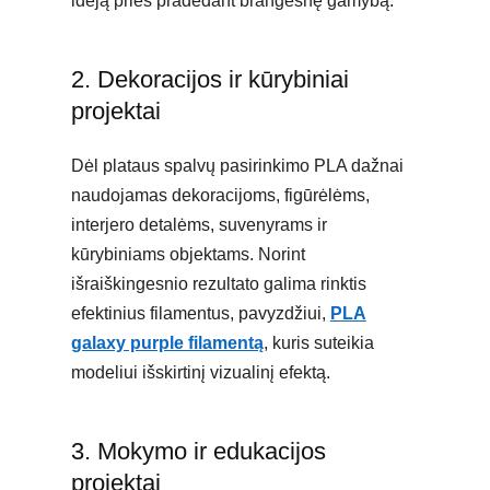
idėją prieš pradedant brangesnę gamybą.
2. Dekoracijos ir kūrybiniai
projektai
Dėl plataus spalvų pasirinkimo PLA dažnai
naudojamas dekoracijoms, figūrėlėms,
interjero detalėms, suvenyrams ir
kūrybiniams objektams. Norint
išraiškingesnio rezultato galima rinktis
efektinius filamentus, pavyzdžiui,
PLA
galaxy purple filamentą
, kuris suteikia
modeliui išskirtinį vizualinį efektą.
3. Mokymo ir edukacijos
projektai