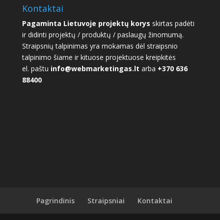
Kontaktai
Pagaminta Lietuvoje projektų korys
skirtas padėti
ir didinti projektų / produktų / paslaugų žinomumą.
Straipsnių talpinimas yra mokamas dėl straipsnio
talpinimo šiame ir kituose projektuose kreipkitės
el. paštu
info@webmarketingas.lt
arba
+370 636
88400
Pagrindinis
Straipsniai
Kontaktai