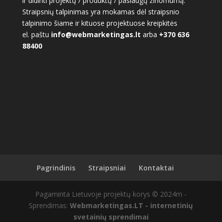
ir didinti projektų / produktų / paslaugų žinomumą.
Straipsnių talpinimas yra mokamas dėl straipsnio
talpinimo šiame ir kituose projektuose kreipkitės
el. paštu
info@webmarketingas.lt
arba
+370 636
88400
Pagrindinis
Straipsniai
Kontaktai
Pagaminta Lietuvoje projektų korys © 2024m -
Sprendimas:
Webmarketingas.LT - internetinių
svetainių sprendimai