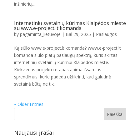
inžinierių...
Internetinių svetainių kūrimas Klaipėdos mieste
su www.e-project.lt komanda
by
pagaminta_lietuvoje
|
Bal 29, 2025
|
Paslaugos
Ką siūlo www.e-project.lt komanda? www.e-project.lt
komanda siūlo platų paslaugų spektrą, kuris skirtas
internetinių svetainių kūrimui Klaipėdos mieste.
Kiekvienas projekto etapas apima išsamius
sprendimus, kurie padeda užtikrinti, kad galutinė
svetainė būtų ne tik...
« Older Entries
Naujausi įrašai