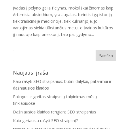
Įvadas į pelyno galią Pelynas, moksliškai žinomas kaip
Artemisia absinthium, yra augalas, turintis ilgą istoriją
tiek tradicinėje medicinoje, tiek kulinarijoje. Jo
vartojimas siekia tūkstančius metų, o įvairios kultūros
jį naudojo kaip prieskonį, taip pat gydymo...
Naujausi įrašai
Kaip rašyti SEO straipsnius: būtini dalykai, patarimai ir
dažniausios klaidos
Patogus ir greitas straipsnių talpinimas mūsų
tinklapiuose
Dažniausios klaidos rengiant SEO straipsnius
Kaip geriausia rašyti SEO straipsnį?