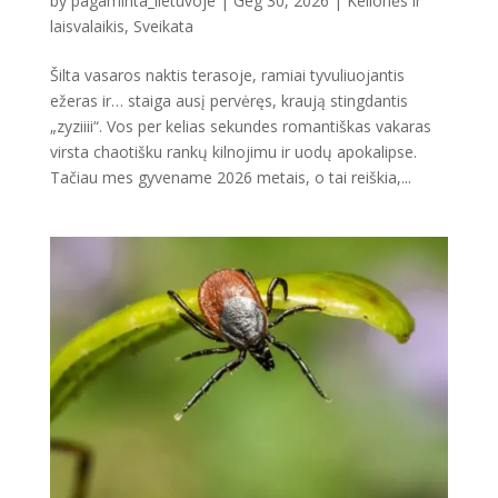
by
pagaminta_lietuvoje
|
Geg 30, 2026
|
Kelionės ir
laisvalaikis
,
Sveikata
Šilta vasaros naktis terasoje, ramiai tyvuliuojantis
ežeras ir… staiga ausį pervėręs, kraują stingdantis
„zyziiii“. Vos per kelias sekundes romantiškas vakaras
virsta chaotišku rankų kilnojimu ir uodų apokalipse.
Tačiau mes gyvename 2026 metais, o tai reiškia,...