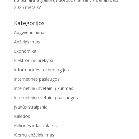
traipsniai ir atgalinės nuorodos: ar tai vis dar aktualu
2026 metais?
Kategorijos
Apgyvendinimas
Apželdinimas
Ekonomika
Elektroninė prekyba
Informacinės technologijos
Internetinės paslaugos
Internetinių svetainių kūrimas
Internetinių svetainių paslaugos
Įvairūs straipsniai
Kalėdos
Kelionės ir laisvalaikis
Kiemų apželdinimas