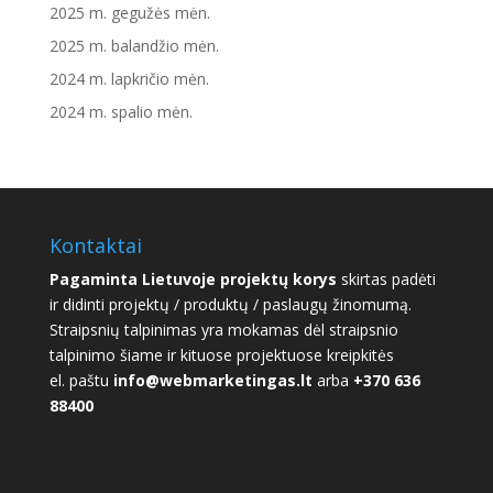
2025 m. gegužės mėn.
2025 m. balandžio mėn.
2024 m. lapkričio mėn.
2024 m. spalio mėn.
Kontaktai
Pagaminta Lietuvoje projektų korys
skirtas padėti
ir didinti projektų / produktų / paslaugų žinomumą.
Straipsnių talpinimas yra mokamas dėl straipsnio
talpinimo šiame ir kituose projektuose kreipkitės
el. paštu
info@webmarketingas.lt
arba
+370 636
88400