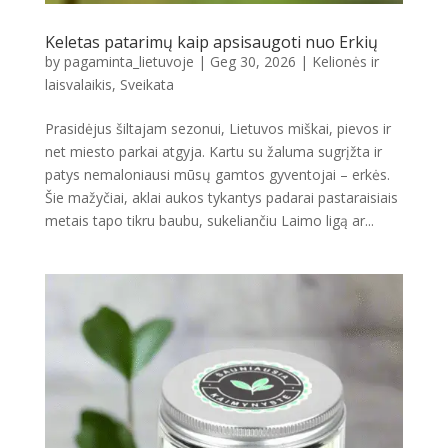
Keletas patarimų kaip apsisaugoti nuo Erkių
by
pagaminta_lietuvoje
|
Geg 30, 2026
|
Kelionės ir
laisvalaikis
,
Sveikata
Prasidėjus šiltajam sezonui, Lietuvos miškai, pievos ir
net miesto parkai atgyja. Kartu su žaluma sugrįžta ir
patys nemaloniausi mūsų gamtos gyventojai – erkės.
Šie mažyčiai, aklai aukos tykantys padarai pastaraisiais
metais tapo tikru baubu, sukeliančiu Laimo ligą ar...