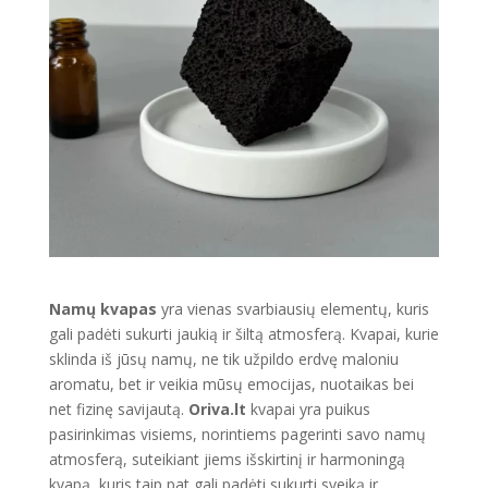
Namų kvapas
yra vienas svarbiausių elementų, kuris
gali padėti sukurti jaukią ir šiltą atmosferą. Kvapai, kurie
sklinda iš jūsų namų, ne tik užpildo erdvę maloniu
aromatu, bet ir veikia mūsų emocijas, nuotaikas bei
net fizinę savijautą.
Oriva.lt
kvapai yra puikus
pasirinkimas visiems, norintiems pagerinti savo namų
atmosferą, suteikiant jiems išskirtinį ir harmoningą
kvapą, kuris taip pat gali padėti sukurti sveiką ir