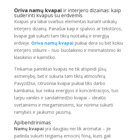
Oriva namų kvapai
ir interjero dizainas: kaip
suderinti kvapus su erdvėmis
Kvapas yra labai svarbus elementas kuriant unikalų
interjero dizainą. Panašiai kaip ir spalvos ar tekstūros,
kvapai gali sukurti tam tikrą nuotaiką ir energiją
erdvėje.
Oriva namų kvapai
puikiai dera su bet kokiu
interjero stiliumi – nuo šiuolaikinio ir minimalistinio iki
klasikinio ir kaimiško.
Tinkamai parinktas kvapas ne tik atspindi jūsų
asmenybę, bet ir sukuria tam tikrą atmosferą.
Pavyzdžiui, citrusiniai kvapai puikiai tiks darbo
kambariui, kur reikia energijos ir koncentracijos, tuo
tarpu vanilės ir sandalmedžio kvapai – idealūs
svetainėms ir miegamiesiems, kur norima sukurti
ramybės ir jaukumo jausmą.
Apibendrinimas
Namų kvapai
yra daugiau nei tik aromatai – jie
padeda sukurti teigiamą emocinį foną, kuris gali