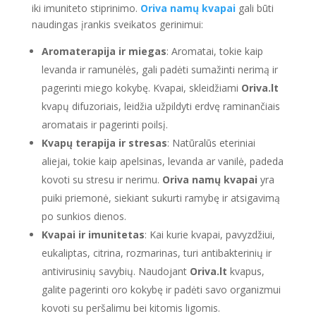
iki imuniteto stiprinimo.
Oriva namų kvapai
gali būti
naudingas įrankis sveikatos gerinimui:
Aromaterapija ir miegas
: Aromatai, tokie kaip
levanda ir ramunėlės, gali padėti sumažinti nerimą ir
pagerinti miego kokybę. Kvapai, skleidžiami
Oriva.lt
kvapų difuzoriais, leidžia užpildyti erdvę raminančiais
aromatais ir pagerinti poilsį.
Kvapų terapija ir stresas
: Natūralūs eteriniai
aliejai, tokie kaip apelsinas, levanda ar vanilė, padeda
kovoti su stresu ir nerimu.
Oriva namų kvapai
yra
puiki priemonė, siekiant sukurti ramybę ir atsigavimą
po sunkios dienos.
Kvapai ir imunitetas
: Kai kurie kvapai, pavyzdžiui,
eukaliptas, citrina, rozmarinas, turi antibakterinių ir
antivirusinių savybių. Naudojant
Oriva.lt
kvapus,
galite pagerinti oro kokybę ir padėti savo organizmui
kovoti su peršalimu bei kitomis ligomis.