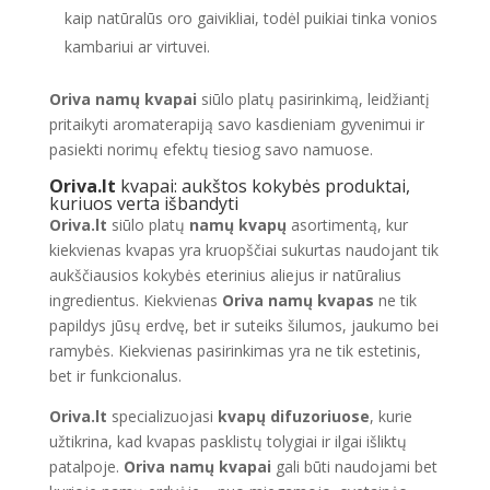
kaip natūralūs oro gaivikliai, todėl puikiai tinka vonios
kambariui ar virtuvei.
Oriva namų kvapai
siūlo platų pasirinkimą, leidžiantį
pritaikyti aromaterapiją savo kasdieniam gyvenimui ir
pasiekti norimų efektų tiesiog savo namuose.
Oriva.lt
kvapai: aukštos kokybės produktai,
kuriuos verta išbandyti
Oriva.lt
siūlo platų
namų kvapų
asortimentą, kur
kiekvienas kvapas yra kruopščiai sukurtas naudojant tik
aukščiausios kokybės eterinius aliejus ir natūralius
ingredientus. Kiekvienas
Oriva namų kvapas
ne tik
papildys jūsų erdvę, bet ir suteiks šilumos, jaukumo bei
ramybės. Kiekvienas pasirinkimas yra ne tik estetinis,
bet ir funkcionalus.
Oriva.lt
specializuojasi
kvapų difuzoriuose
, kurie
užtikrina, kad kvapas pasklistų tolygiai ir ilgai išliktų
patalpoje.
Oriva namų kvapai
gali būti naudojami bet