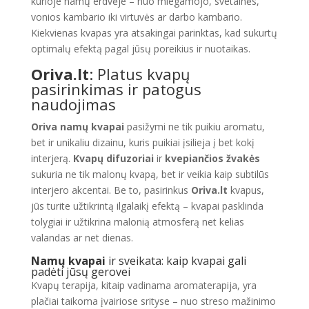
kurioje namų erdvėje – nuo miegamojo, svetainės,
vonios kambario iki virtuvės ar darbo kambario.
Kiekvienas kvapas yra atsakingai parinktas, kad sukurtų
optimalų efektą pagal jūsų poreikius ir nuotaikas.
Oriva.lt
: Platus kvapų
pasirinkimas ir patogus
naudojimas
Oriva namų kvapai
pasižymi ne tik puikiu aromatu,
bet ir unikaliu dizainu, kuris puikiai įsilieja į bet kokį
interjerą.
Kvapų difuzoriai
ir
kvepiančios žvakės
sukuria ne tik malonų kvapą, bet ir veikia kaip subtilūs
interjero akcentai. Be to, pasirinkus
Oriva.lt
kvapus,
jūs turite užtikrintą ilgalaikį efektą – kvapai pasklinda
tolygiai ir užtikrina malonią atmosferą net kelias
valandas ar net dienas.
Namų kvapai
ir sveikata: kaip kvapai gali
padėti jūsų gerovei
Kvapų terapija, kitaip vadinama aromaterapija, yra
plačiai taikoma įvairiose srityse – nuo streso mažinimo