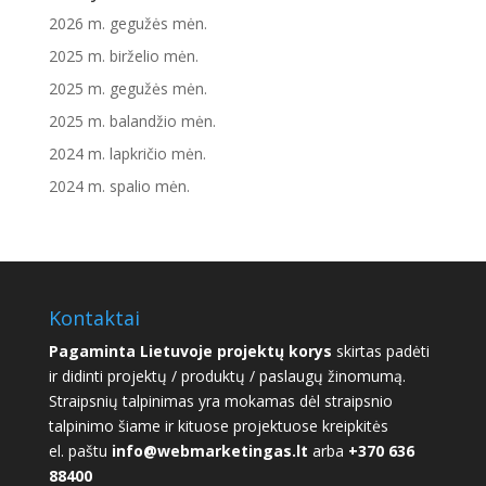
2026 m. gegužės mėn.
2025 m. birželio mėn.
2025 m. gegužės mėn.
2025 m. balandžio mėn.
2024 m. lapkričio mėn.
2024 m. spalio mėn.
Kontaktai
Pagaminta Lietuvoje projektų korys
skirtas padėti
ir didinti projektų / produktų / paslaugų žinomumą.
Straipsnių talpinimas yra mokamas dėl straipsnio
talpinimo šiame ir kituose projektuose kreipkitės
el. paštu
info@webmarketingas.lt
arba
+370 636
88400