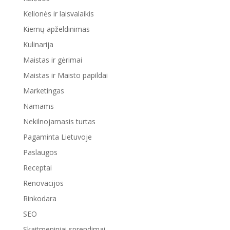
Kelionės ir laisvalaikis
Kiemų apželdinimas
Kulinarija
Maistas ir gėrimai
Maistas ir Maisto papildai
Marketingas
Namams
Nekilnojamasis turtas
Pagaminta Lietuvoje
Paslaugos
Receptai
Renovacijos
Rinkodara
SEO
Skaitmeniniai sprendimai