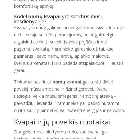
komfortišką aplinką.
Kodėl
namų kvapai
yra svarbūs mūsų
kasdienybėje?
Kvapai yra daug galingesni nei galėtume įsivaizduoti. Jie
ne tik susiję su mūsų emocijomis, bet ir gali netgi
atgaivinti atmintį, sukelti įvairius pojūčius ir net
pagerinti sveikatą. Nėra nieko geresnio už tai, kad
pasinėrus į savo namų erdvę, aplanko malonus,
švelnus aromatas, kuris padeda atsipalaiduoti ir jaustis
gerai.
Tinkamai pasirinkti
namų kvapai
gali turėti didelį
poveikį mūsų emocinei ir fizinei gerovei. Kvapai
tiesiogiai veikia mūsų smegenis ir emocinį atsaką –
pavyzdžiui, levanda ir ramunėlės gali padėti nuraminti,
o citrusai ir pipirmėtės gali suteikti energijos ir gaivumo.
Kvapai ir jų poveikis nuotaikai
Daugelis mokslinių tyrimų rodo, kad kvapai gali
tiesiogiai pakeisti mūsų nuotaiką ir elgesį.