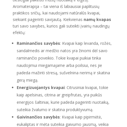
Aromaterapija – tai viena iš labiausiai paplitusių
praktikos sričių, kai naudojami natūralūs kvapai,
siekiant pagerinti savijautą. Kiekvienas
namų kvapas
turi savo savybes, kurios gali suteikti įvairių naudingų
efektų:
Raminančios savybės
: Kvapai kaip levanda, rožės,
sandalmedis ar medžio natos yra žinomi dėl savo
raminančio poveikio. Tokie kvapai puikiai tinka
naudojimui miegamajame arba poilsiui, nes jie
padeda mažinti stresą, sušvelnina nerimą ir skatina
gerą miegą.
Energizuojantys kvapai
: Citrusiniai kvapai, tokie
kaip apelsinas, citrina ar greipfrutas, yra puikūs
energijos šaltiniai, kurie padeda pagerinti nuotaiką,
suteikia žvalumo ir skatina produktyvumą.
Gaivinančios savybės
: Kvapai kaip pipirmėtė,
eukaliptas ir mėta suteikia gaivumo jausmą, veikia