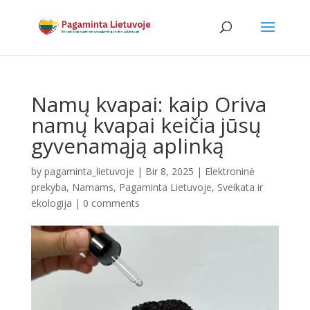
Namų kvapai: kaip Oriva
namų kvapai keičia jūsų
gyvenamąją aplinką
by
pagaminta_lietuvoje
|
Bir 8, 2025
|
Elektroninė
prekyba
,
Namams
,
Pagaminta Lietuvoje
,
Sveikata ir
ekologija
|
0 comments