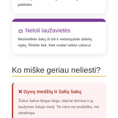
paklotės.
🧺 Netoli laužavietės
Nesineškite šakų iš toli ir netampykite didelių
rąstų. Rinkite tiek, kiek realiai reikės vakarui.
Ko miške geriau neliesti?
❌ Gyvų medžių ir žalių šakų
Žalios šakos blogai dega, stipriai dūmina ir jų
laužymas žaloja medį. Tai nėra nei praktiška, nei
atsakinga.