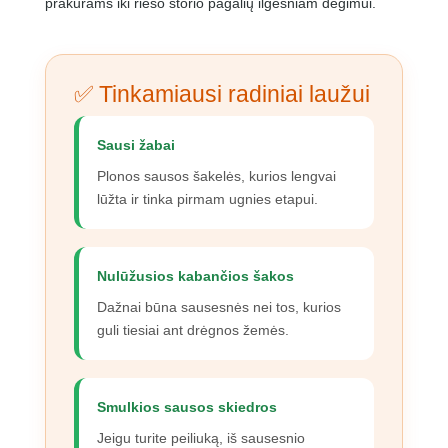
prakurams iki riešo storio pagalių ilgesniam degimui.
✅ Tinkamiausi radiniai laužui
Sausi žabai
Plonos sausos šakelės, kurios lengvai
lūžta ir tinka pirmam ugnies etapui.
Nulūžusios kabančios šakos
Dažnai būna sausesnės nei tos, kurios
guli tiesiai ant drėgnos žemės.
Smulkios sausos skiedros
Jeigu turite peiliuką, iš sausesnio