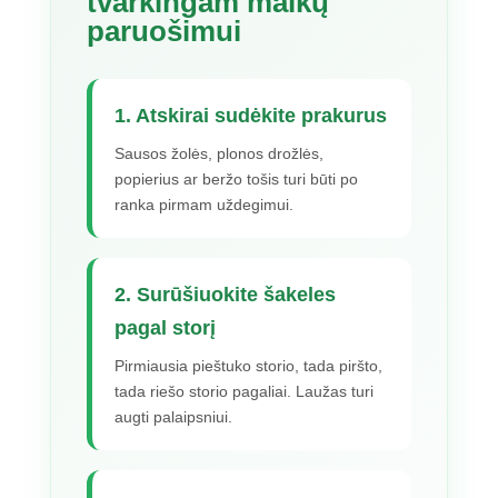
tvarkingam malkų
paruošimui
1. Atskirai sudėkite prakurus
Sausos žolės, plonos drožlės,
popierius ar beržo tošis turi būti po
ranka pirmam uždegimui.
2. Surūšiuokite šakeles
pagal storį
Pirmiausia pieštuko storio, tada piršto,
tada riešo storio pagaliai. Laužas turi
augti palaipsniui.