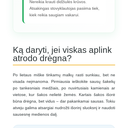
Nereikia krauti didžiulės krūvos.
Atsakingas stovyklautojas pasiima tiek,
kiek reikia saugiam vakarui.
Ką daryti, jei viskas aplink
atrodo drėgna?
Po lietaus miške tinkamų malkų rasti sunkiau, bet ne
visada neįmanoma. Pirmiausia ieškokite sausų šakelių
po tankesniais medžiais, po nuvirtusiais kamienais ar
vietose, kur šakos nelietė žemės. Kartais šakos išorė
būna drėgna, bet vidus – dar pakankamai sausas. Tokiu
atveju galima atsargiai nudrožti išorinį sluoksnį ir naudoti
sausesnę medienos dalį.