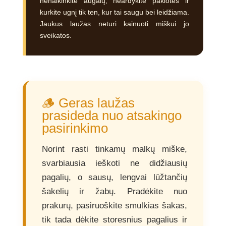
nenaikinkite augalų, neardykite paklotės ir
kurkite ugnį tik ten, kur tai saugu bei leidžiama.
Jaukus laužas neturi kainuoti miškui jo
sveikatos.
🪵 Geras laužas
prasideda nuo atsakingo
pasirinkimo
Norint rasti tinkamų malkų miške,
svarbiausia ieškoti ne didžiausių
pagalių, o sausų, lengvai lūžtančių
šakelių ir žabų. Pradėkite nuo
prakurų, pasiruoškite smulkias šakas,
tik tada dėkite storesnius pagalius ir