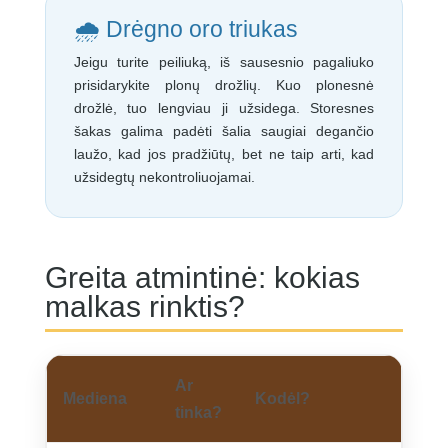
🌧️ Drėgno oro triukas
Jeigu turite peiliuką, iš sausesnio pagaliuko
prisidarykite plonų drožlių. Kuo plonesnė
drožlė, tuo lengviau ji užsidega. Storesnes
šakas galima padėti šalia saugiai degančio
laužo, kad jos pradžiūtų, bet ne taip arti, kad
užsidegtų nekontroliuojamai.
Greita atmintinė: kokias
malkas rinktis?
Ar
Mediena
Kodėl?
tinka?