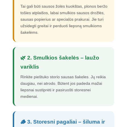
Tai gali būti sausos žolės kuokštas, plonos beržo
tošies atplaišos, labai smulkios sausos drožlės,
sausas popierius ar specialūs prakurai. Jie turi
užsidegti greitai ir perduoti liepsną smulkioms
šakelėms.
🌿 2. Smulkios šakelės – laužo
variklis
Rinkite pieštuko storio sausas šakeles. Jų reikia
daugiau, nei atrodo. Būtent jos padeda mažai
liepsnai sustiprėti ir pasiruošti storesnei
medienai.
🪵 3. Storesni pagaliai – šiluma ir