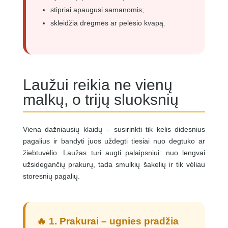
stipriai apaugusi samanomis;
skleidžia drėgmės ar pelėsio kvapą.
Laužui reikia ne vienų
malkų, o trijų sluoksnių
Viena dažniausių klaidų – susirinkti tik kelis didesnius
pagalius ir bandyti juos uždegti tiesiai nuo degtuko ar
žiebtuvėlio. Laužas turi augti palaipsniui: nuo lengvai
užsidegančių prakurų, tada smulkių šakelių ir tik vėliau
storesnių pagalių.
🔥 1. Prakurai – ugnies pradžia