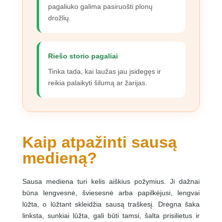
pagaliuko galima pasiruošti plonų
drožlių.
Riešo storio pagaliai
Tinka tada, kai laužas jau įsidegęs ir
reikia palaikyti šilumą ar žarijas.
Kaip atpažinti sausą
medieną?
Sausa mediena turi kelis aiškius požymius. Ji dažnai
būna lengvesnė, šviesesnė arba papilkėjusi, lengvai
lūžta, o lūžtant skleidžia sausą traškesį. Drėgna šaka
linksta, sunkiai lūžta, gali būti tamsi, šalta prisilietus ir