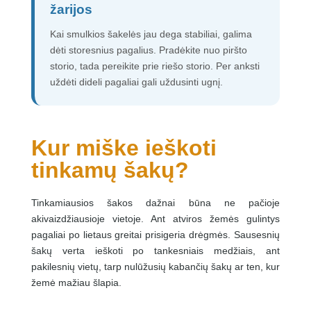
žarijos
Kai smulkios šakelės jau dega stabiliai, galima
dėti storesnius pagalius. Pradėkite nuo piršto
storio, tada pereikite prie riešo storio. Per anksti
uždėti dideli pagaliai gali uždusinti ugnį.
Kur miške ieškoti
tinkamų šakų?
Tinkamiausios šakos dažnai būna ne pačioje
akivaizdžiausioje vietoje. Ant atviros žemės gulintys
pagaliai po lietaus greitai prisigeria drėgmės. Sausesnių
šakų verta ieškoti po tankesniais medžiais, ant
pakilesnių vietų, tarp nulūžusių kabančių šakų ar ten, kur
žemė mažiau šlapia.