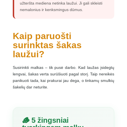
užteršta mediena netinka laužui. Ji gali skleisti
nemalonius ir kenksmingus dūmus.
Kaip paruošti
surinktas šakas
laužui?
Susirinkti malkas – tik pusė darbo. Kad laužas įsidegtų
lengvai, šakas verta surūšiuoti pagal storį. Taip nereikės
panikuoti tada, kai prakurai jau dega, o tinkamų smulkių
šakelių dar neturite.
🪵 5 žingsniai