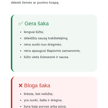
skleisti žemės ar puvimo kvapą.
✅ Gera šaka
lengvai lūžta;
skleidžia sausą trakštelėjimą;
nėra sunki nuo drėgmės;
nėra apaugusi šlapiomis samanomis;
lūžio vieta šviesesnė ir sausa.
❌ Bloga šaka
linksta, bet nelūžta;
yra sunki, šalta ir drėgna;
byra kaip purvas arba pūva;