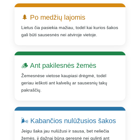
🌲 Po medžių lajomis
Lietus čia pasiekia mažiau, todėl kai kurios šakos
gali būti sausesnės nei atviroje vietoje.
🪵 Ant pakilesnės žemės
Žemesnėse vietose kaupiasi drėgmė, todėl
geriau ieškoti ant kalvelių ar sausesnių takų
pakraščių.
🌬️ Kabančios nulūžusios šakos
Jeigu šaka jau nulūžusi ir sausa, bet neliečia
žemės, ji dažnai būna geresnė nei gulinti ant