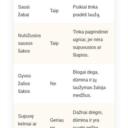
Sausi
Puikiai tinka
Taip
žabai
pradėti laužą.
Tinka pagrindinei
Nulūžusios
ugniai, jei nėra
sausos
Taip
supuvusios ar
šakos
šlapios.
Blogai dega,
Gyvos
dūmina ir jų
žalios
Ne
laužymas žaloja
šakos
medžius.
Dažnai drėgni,
Supuvę
Geriau
dūmina ir yra
kelmai ar
ne
svarbi miško