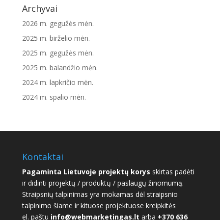
Archyvai
2026 m. gegužės mėn.
2025 m. birželio mėn.
2025 m. gegužės mėn.
2025 m. balandžio mėn.
2024 m. lapkričio mėn.
2024 m. spalio mėn.
Kontaktai
Pagaminta Lietuvoje projektų korys
skirtas padėti
ir didinti projektų / produktų / paslaugų žinomumą.
Straipsnių talpinimas yra mokamas dėl straipsnio
talpinimo šiame ir kituose projektuose kreipkitės
el. paštu
info@webmarketingas.lt
arba
+370 636