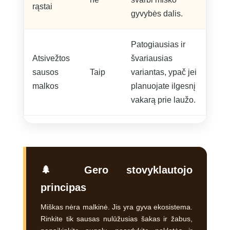
rąstai
gyvybės dalis.
Patogiausias ir
Atsivežtos
švariausias
sausos
Taip
variantas, ypač jei
malkos
planuojate ilgesnį
vakarą prie laužo.
🌲 Gero stovyklautojo
principas
Miškas nėra malkinė. Jis yra gyva ekosistema.
Rinkite tik sausas nulūžusias šakas ir žabus,