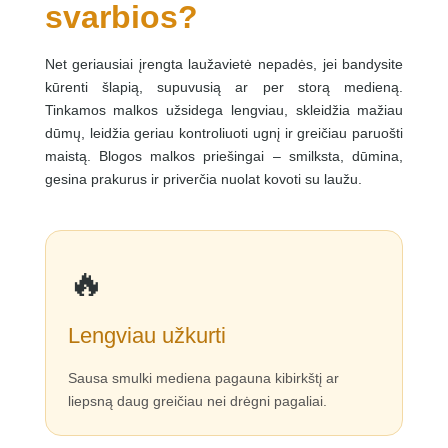
svarbios?
Net geriausiai įrengta laužavietė nepadės, jei bandysite
kūrenti šlapią, supuvusią ar per storą medieną.
Tinkamos malkos užsidega lengviau, skleidžia mažiau
dūmų, leidžia geriau kontroliuoti ugnį ir greičiau paruošti
maistą. Blogos malkos priešingai – smilksta, dūmina,
gesina prakurus ir priverčia nuolat kovoti su laužu.
🔥
Lengviau užkurti
Sausa smulki mediena pagauna kibirkštį ar
liepsną daug greičiau nei drėgni pagaliai.