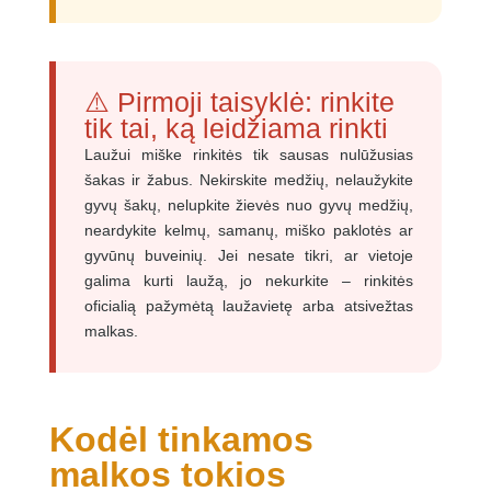
⚠️ Pirmoji taisyklė: rinkite
tik tai, ką leidžiama rinkti
Laužui miške rinkitės tik sausas nulūžusias
šakas ir žabus. Nekirskite medžių, nelaužykite
gyvų šakų, nelupkite žievės nuo gyvų medžių,
neardykite kelmų, samanų, miško paklotės ar
gyvūnų buveinių. Jei nesate tikri, ar vietoje
galima kurti laužą, jo nekurkite – rinkitės
oficialią pažymėtą laužavietę arba atsivežtas
malkas.
Kodėl tinkamos
malkos tokios