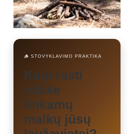
🪵 STOVYKLAVIMO PRAKTIKA
Kaip rasti
miške
tinkamų
malkų jūsų
laužavietei?