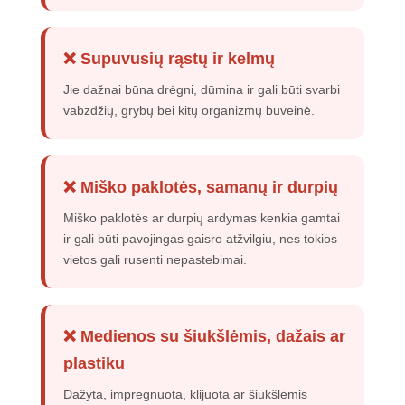
❌ Supuvusių rąstų ir kelmų
Jie dažnai būna drėgni, dūmina ir gali būti svarbi
vabzdžių, grybų bei kitų organizmų buveinė.
❌ Miško paklotės, samanų ir durpių
Miško paklotės ar durpių ardymas kenkia gamtai
ir gali būti pavojingas gaisro atžvilgiu, nes tokios
vietos gali rusenti nepastebimai.
❌ Medienos su šiukšlėmis, dažais ar
plastiku
Dažyta, impregnuota, klijuota ar šiukšlėmis