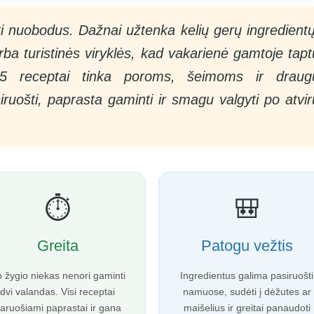
ti nuobodus. Dažnai užtenka kelių gerų ingredientų
rba turistinės viryklės, kad vakarienė gamtoje tapt
e 5 receptai tinka poroms, šeimoms ir draug
uošti, paprasta gaminti ir smagu valgyti po atvir
⏱️
🎒
Greita
Patogu vežtis
 žygio niekas nenori gaminti
Ingredientus galima pasiruošti
dvi valandas. Visi receptai
namuose, sudėti į dėžutes ar
aruošiami paprastai ir gana
maišelius ir greitai panaudoti