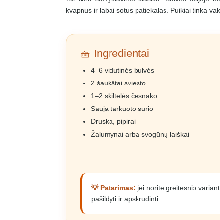
kvapnus ir labai sotus patiekalas. Puikiai tinka v
🧺 Ingredientai
4–6 vidutinės bulvės
2 šaukštai sviesto
1–2 skiltelės česnako
Sauja tarkuoto sūrio
Druska, pipirai
Žalumynai arba svogūnų laiškai
💡 Patarimas:
jei norite greitesnio varian
pašildyti ir apskrudinti.