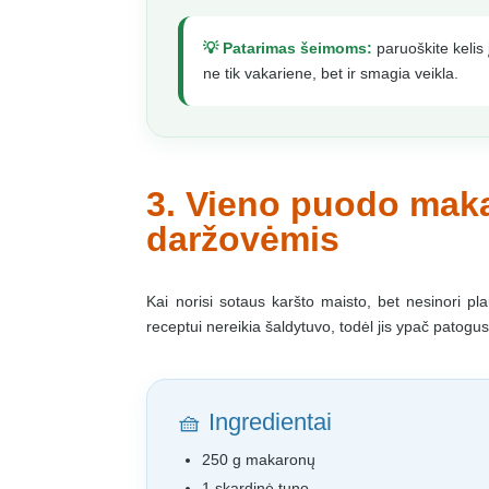
💡 Patarimas šeimoms:
paruoškite kelis 
ne tik vakariene, bet ir smagia veikla.
3. Vieno puodo maka
daržovėmis
Kai norisi sotaus karšto maisto, bet nesinori 
receptui nereikia šaldytuvo, todėl jis ypač patogus 
🧺 Ingredientai
250 g makaronų
1 skardinė tuno