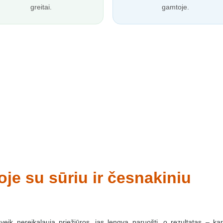
greitai.
gamtoje.
oje su sūriu ir česnakiniu
eveik nereikalauja priežiūros, jas lengva paruošti, o rezultatas – kar