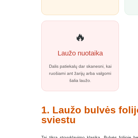
🔥
Laužo nuotaika
Dalis patiekalų dar skanesni, kai
ruošiami ant žarijų arba valgomi
šalia laužo.
1. Laužo bulvės folij
sviestu
Tai tikra stovyklavimo klasika. Bulvės folijoje b