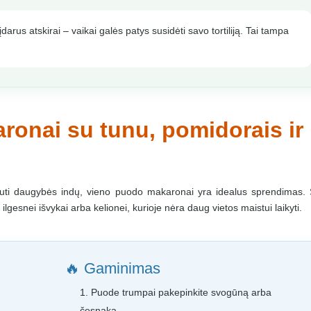
įdarus atskirai – vaikai galės patys susidėti savo tortiliją. Tai tampa
ronai su tunu, pomidorais ir
plauti daugybės indų, vieno puodo makaronai yra idealus sprendimas.
ilgesnei išvykai arba kelionei, kurioje nėra daug vietos maistui laikyti.
🔥 Gaminimas
Puode trumpai pakepinkite svogūną arba
česnaką.