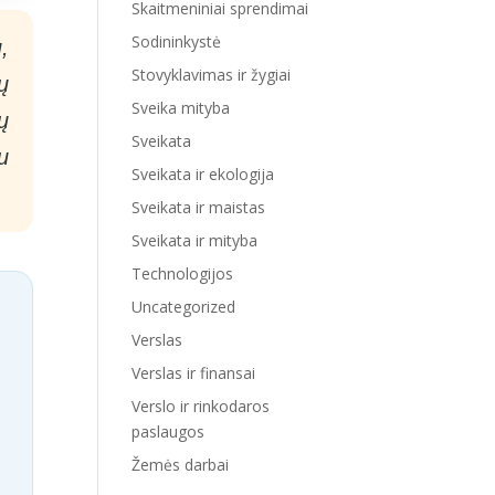
Skaitmeniniai sprendimai
Sodininkystė
,
Stovyklavimas ir žygiai
ų
Sveika mityba
ų
Sveikata
u
Sveikata ir ekologija
Sveikata ir maistas
Sveikata ir mityba
Technologijos
Uncategorized
Verslas
Verslas ir finansai
Verslo ir rinkodaros
paslaugos
Žemės darbai