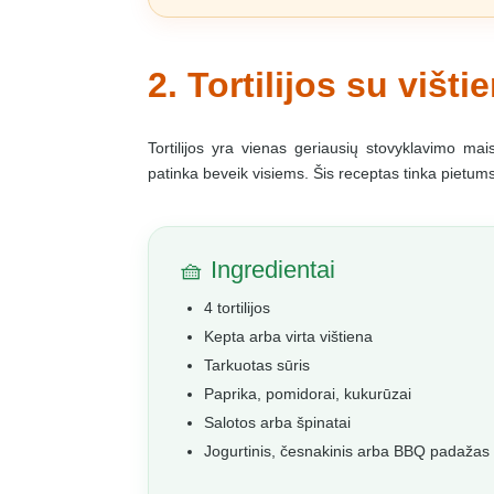
2. Tortilijos su višt
Tortilijos yra vienas geriausių stovyklavimo ma
patinka beveik visiems. Šis receptas tinka pietums 
🧺 Ingredientai
4 tortilijos
Kepta arba virta vištiena
Tarkuotas sūris
Paprika, pomidorai, kukurūzai
Salotos arba špinatai
Jogurtinis, česnakinis arba BBQ padažas