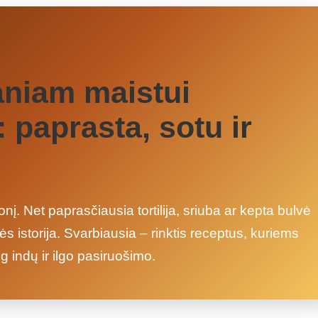
aniam maistui
 paprasta, sotu ir
nį. Net paprasčiausia tortilija, sriuba ar kepta bulvė
s istorija. Svarbiausia – rinktis receptus, kuriems
 indų ir ilgo pasiruošimo.