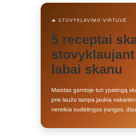
🔥 STOVYKLAVIMO VIRTUVĖ
5 receptai sk
stovyklaujant:
labai skanu
Maistas gamtoje turi ypatingą sko
prie laužo tampa jaukia vakarienė
nereikia sudėtingos įrangos, daug