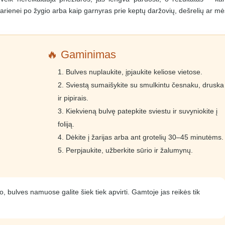
akarienei po žygio arba kaip garnyras prie keptų daržovių, dešrelių ar m
🔥 Gaminimas
Bulves nuplaukite, įpjaukite keliose vietose.
Sviestą sumaišykite su smulkintu česnaku, druska
ir pipirais.
Kiekvieną bulvę patepkite sviestu ir suvyniokite į
foliją.
Dėkite į žarijas arba ant grotelių 30–45 minutėms.
Perpjaukite, užberkite sūrio ir žalumynų.
to, bulves namuose galite šiek tiek apvirti. Gamtoje jas reikės tik