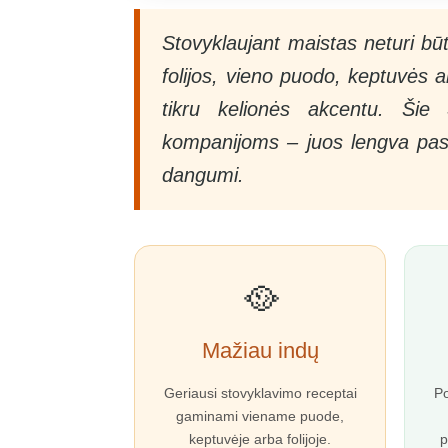
Stovyklaujant maistas neturi bū
folijos, vieno puodo, keptuvės a
tikru kelionės akcentu. Ši
kompanijoms – juos lengva pasir
dangumi.
🥘
Mažiau indų
Geriausi stovyklavimo receptai
Po
gaminami viename puode,
keptuvėje arba folijoje.
p