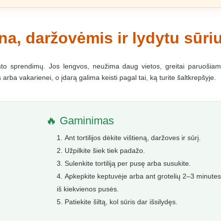
iena, daržovėmis ir lydytu sūri
isto sprendimų. Jos lengvos, neužima daug vietos, greitai paruošiam
arba vakarienei, o įdarą galima keisti pagal tai, ką turite šaltkrepšyje.
🔥 Gaminimas
Ant tortilijos dėkite vištieną, daržoves ir sūrį.
Užpilkite šiek tiek padažo.
Sulenkite tortiliją per pusę arba susukite.
Apkepkite keptuvėje arba ant grotelių 2–3 minute
iš kiekvienos pusės.
Patiekite šiltą, kol sūris dar išsilydęs.