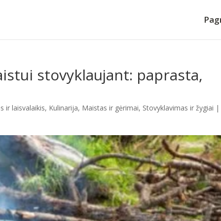
Pagr
stui stovyklaujant: paprasta,
 ir laisvalaikis
,
Kulinarija
,
Maistas ir gėrimai
,
Stovyklavimas ir žygiai