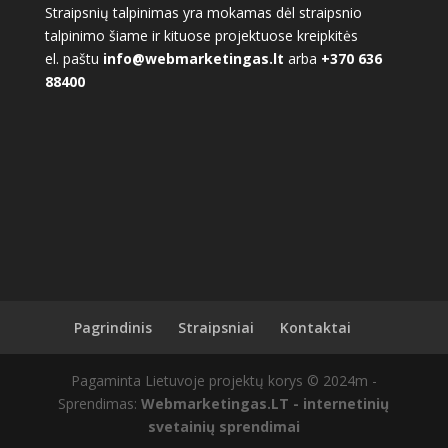
Straipsnių talpinimas yra mokamas dėl straipsnio
talpinimo šiame ir kituose projektuose kreipkitės
el. paštu
info@webmarketingas.lt
arba
+370 636
88400
Pagrindinis
Straipsniai
Kontaktai
Pagaminta Lietuvoje projektų korys © 2024m -
Sprendimas:
Webmarketingas.LT - internetinių
svetainių sprendimai