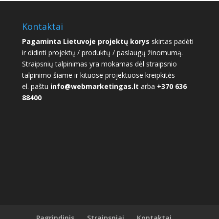
Kontaktai
Pagaminta Lietuvoje projektų korys
skirtas padėti
ir didinti projektų / produktų / paslaugų žinomumą.
Straipsnių talpinimas yra mokamas dėl straipsnio
talpinimo šiame ir kituose projektuose kreipkitės
el. paštu
info@webmarketingas.lt
arba
+370 636
88400
Pagrindinis
Straipsniai
Kontaktai