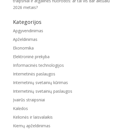
traipsniai ir atgalinės nuorodos: ar tai vis dar aktualu
2026 metais?
Kategorijos
Apgyvendinimas
Apželdinimas
Ekonomika
Elektroninė prekyba
Informacinės technologijos
Internetinės paslaugos
Internetinių svetainių kūrimas
Internetinių svetainių paslaugos
Įvairūs straipsniai
Kalėdos
Kelionės ir laisvalaikis
Kiemų apželdinimas