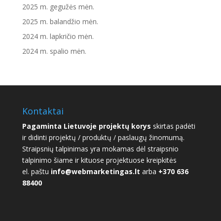
2025 m. gegužės mėn.
2025 m. balandžio mėn.
2024 m. lapkričio mėn.
2024 m. spalio mėn.
Kontaktai
Pagaminta Lietuvoje projektų korys
skirtas padėti
ir didinti projektų / produktų / paslaugų žinomumą.
Straipsnių talpinimas yra mokamas dėl straipsnio
talpinimo šiame ir kituose projektuose kreipkitės
el. paštu
info@webmarketingas.lt
arba
+370 636
88400