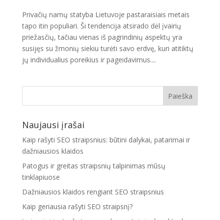
Privačių namų statyba Lietuvoje pastaraisiais metais
tapo itin populiari. Ši tendencija atsirado dėl įvairių
priežasčių, tačiau vienas iš pagrindinių aspektų yra
susijęs su žmonių siekiu turėti savo erdvę, kuri atitiktų
jų individualius poreikius ir pageidavimus....
Naujausi įrašai
Kaip rašyti SEO straipsnius: būtini dalykai, patarimai ir
dažniausios klaidos
Patogus ir greitas straipsnių talpinimas mūsų
tinklapiuose
Dažniausios klaidos rengiant SEO straipsnius
Kaip geriausia rašyti SEO straipsnį?