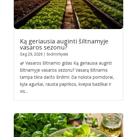
Ką geriausia auginti šiltnamyje
vasaros sezonu?
Geg 29, 2026
|
Sodininkystė
🌿 Vasaros šiltnamio gidas Ką geriausia auginti
šiltnamyje vasaros sezonu? Vasarą šiltnamis
tampa tikra daržo širdimi: čia noksta pomidorai,
kyla agurkai, rausta paprikos, kvepia bazilikai ir
vis...