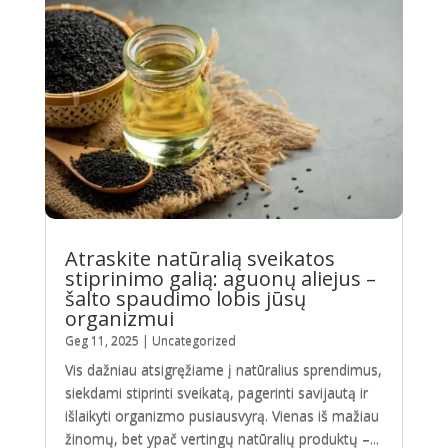
Atraskite natūralią sveikatos
stiprinimo galią: aguonų aliejus –
šalto spaudimo lobis jūsų
organizmui
Geg 11, 2025
|
Uncategorized
Vis dažniau atsigręžiame į natūralius sprendimus,
siekdami stiprinti sveikatą, pagerinti savijautą ir
išlaikyti organizmo pusiausvyrą. Vienas iš mažiau
žinomų, bet ypač vertingų natūralių produktų –...