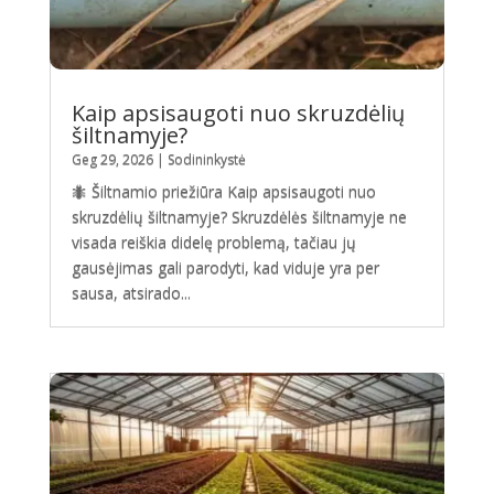
Kaip apsisaugoti nuo skruzdėlių
šiltnamyje?
Geg 29, 2026
|
Sodininkystė
🐜 Šiltnamio priežiūra Kaip apsisaugoti nuo
skruzdėlių šiltnamyje? Skruzdėlės šiltnamyje ne
visada reiškia didelę problemą, tačiau jų
gausėjimas gali parodyti, kad viduje yra per
sausa, atsirado...