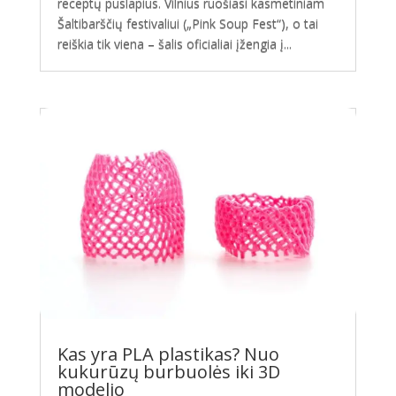
receptų puslapius. Vilnius ruošiasi kasmetiniam
Šaltibarščių festivaliui („Pink Soup Fest“), o tai
reiškia tik viena – šalis oficialiai įžengia į...
Kas yra PLA plastikas? Nuo
kukurūzų burbuolės iki 3D
modelio