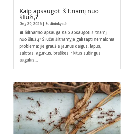
Kaip apsaugoti šiltnamį nuo
šliužų?
Geg 29, 2026
|
Sodininkystė
🐌 Šiltnamio apsauga Kaip apsaugoti šiltnamį
nuo šliužų? Šliužai šiltnamyje gali tapti nemalonia
problema: jie graužia jaunus daigus, lapus,
salotas, agurkus, braškes ir kitus sultingus
augalus....