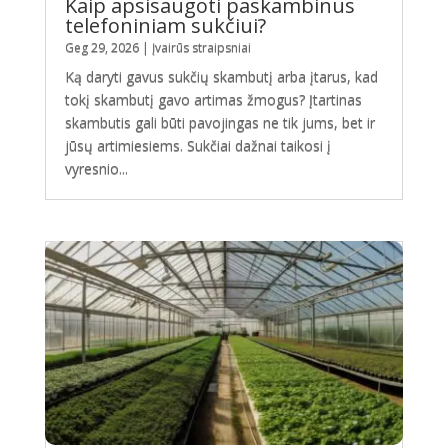
Kaip apsisaugoti paskambinus
telefoniniam sukčiui?
Geg 29, 2026
|
Įvairūs straipsniai
Ką daryti gavus sukčių skambutį arba įtarus, kad
tokį skambutį gavo artimas žmogus? Įtartinas
skambutis gali būti pavojingas ne tik jums, bet ir
jūsų artimiesiems. Sukčiai dažnai taikosi į
vyresnio...