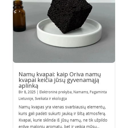
Namų kvapai: kaip Oriva namų
kvapai keičia jūsų gyvenamąją
aplinką
Bir 8, 2025
|
Elektroninė prekyba
,
Namams
,
Pagaminta
Lietuvoje
,
Sveikata ir ekologija
Namų kvapas yra vienas svarbiausių elementų,
kuris gali padėti sukurti jaukią ir šiltą atmosferą.
Kvapai, kurie sklinda iš jūsų namų, ne tik užpildo
erdvę maloniu aromatu, bet ir veikia mūsų...