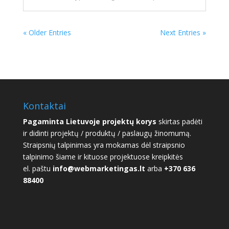
« Older Entries
Next Entries »
Kontaktai
Pagaminta Lietuvoje projektų korys
skirtas padėti
ir didinti projektų / produktų / paslaugų žinomumą.
Straipsnių talpinimas yra mokamas dėl straipsnio
talpinimo šiame ir kituose projektuose kreipkitės
el. paštu
info@webmarketingas.lt
arba
+370 636
88400