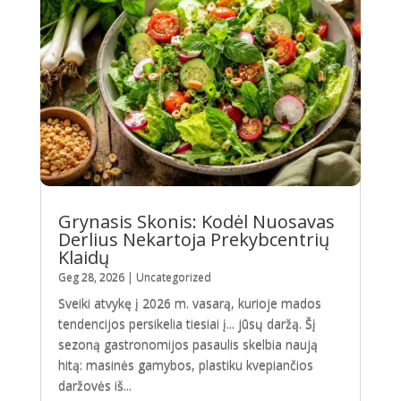
Grynasis Skonis: Kodėl Nuosavas
Derlius Nekartoja Prekybcentrių
Klaidų
Geg 28, 2026
|
Uncategorized
Sveiki atvykę į 2026 m. vasarą, kurioje mados
tendencijos persikelia tiesiai į... jūsų daržą. Šį
sezoną gastronomijos pasaulis skelbia naują
hitą: masinės gamybos, plastiku kvepiančios
daržovės iš...